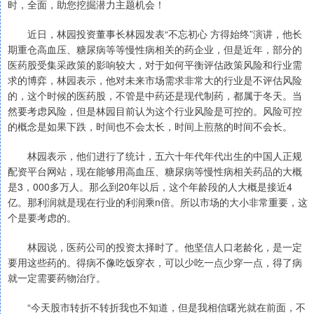
时，全面，助您挖掘潜力主题机会！
近日，林园投资董事长林园发表“不忘初心 方得始终”演讲，他长
期重仓高血压、糖尿病等等慢性病相关的药企业，但是近年，部分的
医药股受集采政策的影响较大，对于如何平衡评估政策风险和行业需
求的博弈，林园表示，他对未来市场需求非常大的行业是不评估风险
的，这个时候的医药股，不管是中药还是现代制药，都属于冬天。当
然要考虑风险，但是林园目前认为这个行业风险是可控的。风险可控
的概念是如果下跌，时间也不会太长，时间上煎熬的时间不会长。
林园表示，他们进行了统计，五六十年代年代出生的中国人正规
配资平台网站，现在能够用高血压、糖尿病等慢性病相关药品的大概
是3，000多万人。那么到20年以后，这个年龄段的人大概是接近4
亿。那利润就是现在行业的利润乘n倍。所以市场的大小非常重要，这
个是要考虑的。
林园说，医药公司的投资太择时了。他坚信人口老龄化，是一定
要用这些药的。得病不像吃饭穿衣，可以少吃一点少穿一点，得了病
就一定需要药物治疗。
“今天股市转折不转折我也不知道，但是我相信曙光就在前面，不