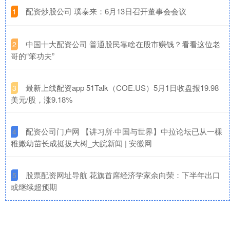
​配资炒股公司 璞泰来：6月13日召开董事会会议
1
​中国十大配资公司 普通股民靠啥在股市赚钱？看看这位老
2
哥的“笨功夫”
​最新上线配资app 51Talk（COE.US）5月1日收盘报19.98
3
美元/股，涨9.18%
​配资公司门户网 【讲习所·中国与世界】中拉论坛已从一棵
4
稚嫩幼苗长成挺拔大树_大皖新闻 | 安徽网
​股票配资网址导航 花旗首席经济学家余向荣：下半年出口
5
或继续超预期