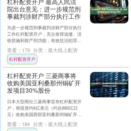
杠杆配资开户 最高人民法
院出台意见：进一步规范刑
事裁判涉财产部分执行工作
为进一步规范刑事裁判涉财产部分执行
工作杠杆配资开户，充分发挥追缴、没
收措施和财产刑功能，有效惩治犯罪，
保护国家利益和当事人合法权益，最高
查看：
179
分类：
最大线上配资
人民法院于近日印发了《关....
杠杆配资开户
杠杆配资开户 三菱商事将
收购美国亚利桑那州铜矿开
发项目30%股份
日本大型商社三菱商事宣布杠杆配资开
户，将投资约6亿美元（约合880亿日
元）收购美国西部亚利桑那州铜矿开发
项目30%的股份。三菱商事希望该矿能在
查看：
184
分类：
最大线上配资
2029年左右投产....