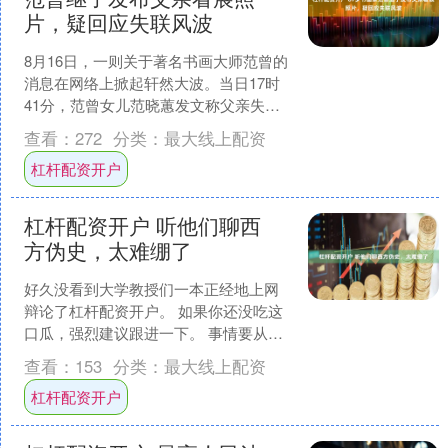
片，疑回应失联风波
8月16日，一则关于著名书画大师范曾的
消息在网络上掀起轩然大波。当日17时
41分，范曾女儿范晓蕙发文称父亲失
联，矛头直指范曾的第四任妻子徐萌，
查看：
272
分类：
最大线上配资
称父亲被徐萌带离住....
杠杆配资开户
杠杆配资开户 听他们聊西
方伪史，太难绷了
好久没看到大学教授们一本正经地上网
辩论了杠杆配资开户。 如果你还没吃这
口瓜，强烈建议跟进一下。 事情要从去
年7月说起。 那会儿，上海博物馆和埃及
查看：
153
分类：
最大线上配资
政府合作办了一场....
杠杆配资开户