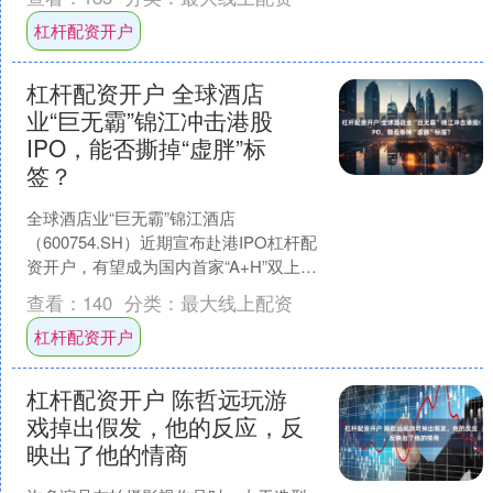
每一幕都镌刻....
杠杆配资开户
杠杆配资开户 全球酒店
业“巨无霸”锦江冲击港股
IPO，能否撕掉“虚胖”标
签？
全球酒店业“巨无霸”锦江酒店
（600754.SH）近期宣布赴港IPO杠杆配
资开户，有望成为国内首家“A+H”双上市
的酒店集团。 回顾过去一个月，锦江酒
查看：
140
分类：
最大线上配资
店冲击港股....
杠杆配资开户
杠杆配资开户 陈哲远玩游
戏掉出假发，他的反应，反
映出了他的情商