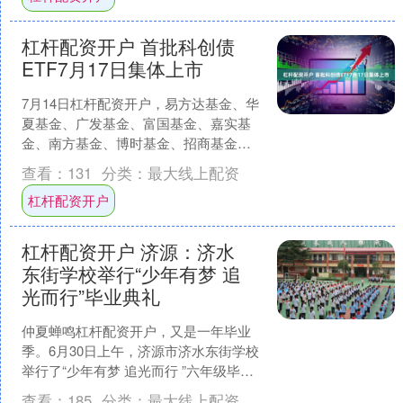
杠杆配资开户 首批科创债
ETF7月17日集体上市
7月14日杠杆配资开户，易方达基金、华
夏基金、广发基金、富国基金、嘉实基
金、南方基金、博时基金、招商基金、
鹏华基金、景顺长城基金集体发布公告
查看：
131
分类：
最大线上配资
宣布，旗下首批科创债....
杠杆配资开户
杠杆配资开户 济源：济水
东街学校举行“少年有梦 追
光而行”毕业典礼
仲夏蝉鸣杠杆配资开户，又是一年毕业
季。6月30日上午，济源市济水东街学校
举行了“少年有梦 追光而行 ”六年级毕业
典礼。 毕业典礼以三大篇章徐徐展开，
查看：
185
分类：
最大线上配资