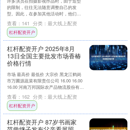
许多演员在拍摄影视作品时，由于造型
的限制，往往无法随意调整自己的发
型。因此，在参加其他活动时，他们通
常会请造型师为自己换上假发，以展示
查看：
141
分类：
最大线上配资
更时尚的个人形象，适应活动....
杠杆配资开户
杠杆配资开户 2025年8月
13日全国主要批发市场香椿
价格行情
市场 最高价 最低价 大宗价 黑龙江鹤岗
市万圃源蔬菜有限责任公司 16.00 16.00
16.00 河南万邦国际农产品物流股份有限
公司 24.00 23.00....
查看：
162
分类：
最大线上配资
杠杆配资开户
杠杆配资开户 87岁书画家
范曾继子发布父亲看展照