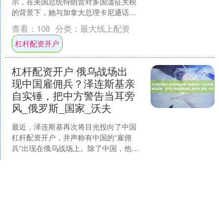
示，在美国总统特朗普对多国滥征关税
的背景下，她与加拿大总理卡尼通话后
同意加强墨加两国贸易合作。辛鲍姆强
查看：
108
分类：
最大线上配资
调，美墨加三国贸易协议必....
杠杆配资开户
杠杆配资开户 俄乌战场出
现中国雇佣兵？泽连斯基亲
自实锤，把中方警告当耳旁
风_俄罗斯_国家_沃夫
最近，泽连斯基再次将目光投向了中国
杠杆配资开户，并声称有中国的“雇佣
兵”出现在俄乌战场上。除了中国，他还
提到了包括巴基斯坦在内的一些国家，
查看：
193
分类：
最大线上配资
甚至还涉及到了一些非洲....
杠杆配资开户