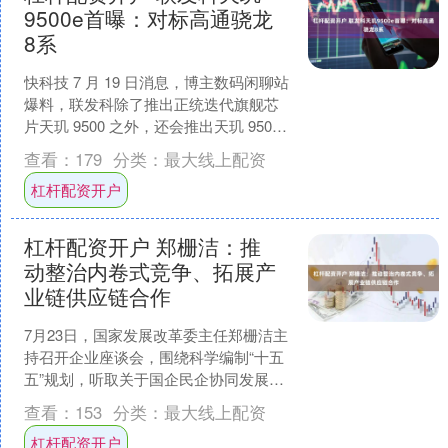
9500e首曝：对标高通骁龙
8系
快科技 7 月 19 日消息，博主数码闲聊站
爆料，联发科除了推出正统迭代旗舰芯
片天玑 9500 之外，还会推出天玑 9500e
杠杆配资开户，它是天玑 9400+....
查看：
179
分类：
最大线上配资
杠杆配资开户
杠杆配资开户 郑栅洁：推
动整治内卷式竞争、拓展产
业链供应链合作
7月23日，国家发展改革委主任郑栅洁主
持召开企业座谈会，围绕科学编制“十五
五”规划，听取关于国企民企协同发展的
意见建议。郑栅洁主任表示，国家发展
查看：
153
分类：
最大线上配资
改革委将健全国企....
杠杆配资开户