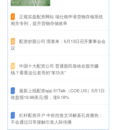
​正规实盘配资网站 瑞仕格申请货物存储系统
1
相关专利，提升货物存储效率
​配资炒股公司 璞泰来：6月13日召开董事会会
2
议
​中国十大配资公司 普通股民靠啥在股市赚
3
钱？看看这位老哥的“笨功夫”
​最新上线配资app 51Talk（COE.US）5月1日
4
收盘报19.98美元/股，涨9.18%
​杠杆配资开户 中疾控发文详解基孔肯雅热：
5
不会通过日常接触引发人际传播