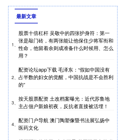
最新文章
股票十倍杠杆 吴敬中的四张护身符：第一
张是敲门砖，有两张能让他保住少将军衔和
1、
性命，他留着余则成准备什么时候用、怎么
用？
配资论坛app下载 毛泽东：“假如中国没有
占半数的妇女的觉醒，中国抗战是不会胜利
2、
的”
按天股票配资 土改档案曝光：近代苏鲁地
3、
主占佃户新娘初夜，反抗者直接被活埋！
配资门户导航 澳门陶塑像暨书法展弘扬中
4、
医药文化