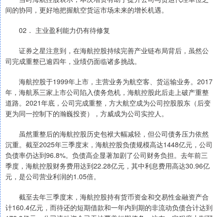
间的协同，更好地把握航空货运市场未来的增长机遇。
02． 主业盈利能力仍有待修复
证券之星注意到，在海航控股持续完善产业链布局背后，虽然公
司完成重整已逾四年，业绩仍面临诸多挑战。
海航控股于1999年上市，主营业务为航空客、货运输业务。2017
年，海航系三家上市公司陷入债务危机，海航控股此后走上破产重整
道路。2021年底，公司完成重整，方大航空成为公司控股股东（后变
更为同一控制下的瀚巍投资），方威成为公司实控人。
虽然重整后的海航控股历史包袱大幅减轻，但公司债务压力依然
沉重。截至2025年三季度末，海航控股负债规模高达1448亿元，公司
负债率仍达到96.8%。负债高企显著加剧了公司财务负担。去年前三
季度，海航控股财务费用达到22.28亿元，其中利息费用高达30.96亿
元，是公司营业利润的1.05倍。
截至去年三季度末，海航控股持有货币资金和交易性金融资产合
计160.4亿元，而待还的短期借款和一年内到期的非流动负债合计达到