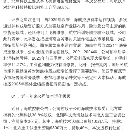
务。北翔科技主要从事飞机起落架维修业务，本次交易后，海航技术
对北翔科技持股比例将上升至89.8%。
证券之星注意到，自2025年以来，海航控股资本运作频频，多次
通过并购或增资扩股方式加强航空产业链布局，除涉及公司主营的航
空货运领域，还延伸到了飞机维修、航空培训等航空辅业领域。公司
此前表示，此举旨在把握海南自贸港封关运作催生的市场机遇，为公
司拓展新的盈利点。而在频繁资本运作背后，海航控股自2021年底完
成重整以来，公司业绩持续面临挑战。2021-2024年，公司扣非后净
利润持续亏损。2025年前三季度，公司盈利虽实现大幅增长，但毛利
率仅11.27%，主业盈利能力仍有待修复。此外，报告期内，国际民航
市场的强劲复苏对海航控股业绩增长发挥了重要影响。但四季度属于
该市场传统业务淡季，叠加地缘政治冲突等不确定性因素扰动，海航
控股2025年整体业绩能否扭亏仍面临一定挑战。
01． 近一年来公司资本运作频频
近日，海航控股公告，公司控股子公司海航技术拟受让北方重工
持有的北翔科技38.8%股权。北翔科技为海航技术与北方重工合资公
司，注册资本2亿元。其中，海航技术认缴出资额1.02亿元，持股5
1%；北方重工认缴出资额9800万元，持股49%。本次股权转让前，