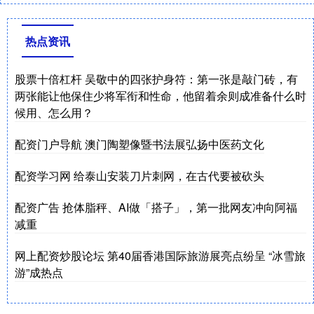
热点资讯
股票十倍杠杆 吴敬中的四张护身符：第一张是敲门砖，有
两张能让他保住少将军衔和性命，他留着余则成准备什么时
候用、怎么用？
配资门户导航 澳门陶塑像暨书法展弘扬中医药文化
配资学习网 给泰山安装刀片刺网，在古代要被砍头
配资广告 抢体脂秤、AI做「搭子」，第一批网友冲向阿福
减重
网上配资炒股论坛 第40届香港国际旅游展亮点纷呈 “冰雪旅
游”成热点