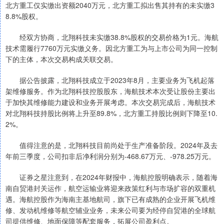
北方重工仅实缴出资额2040万元，北方重工拟出售其持有的未实缴3
8.8%股权。
经双方协商，北翔科技未实缴38.8%股权的交易价格为1元。海航
技术需履行7760万元实缴义务。因北方重工为与上市公司为同一控制
下的主体，本次交易构成关联交易。
据公告披露，北翔科技成立于2023年8月，主要业务为飞机起落
架维修服务。作为北翔科技控股股东，海航技术本次受让股份主要出
于加快其维修能力建设和业务开展考虑。本次交易完成后，海航技术
对北翔科技持股比例将上升至89.8%，北方重工持股比例则下降至10.
2%。
值得注意的是，北翔科技目前尚处于生产准备阶段。2024年及去
年前三季度，公司扣非后净利润分别为-468.67万元、-978.25万元。
证券之星注意到，在2024年财报中，海航控股明确表示，随着海
南自贸港封关运作，航空运输业将迎来政策红利与市场扩容的双重机
遇。海航控股作为海南主基地航司，旗下已有成熟的企业开展飞机维
修、发动机维修等航空辅业业务，未来公司要为经停自贸港的全球航
司提供维修、地面保障等配套服务，拓展公司盈利点。