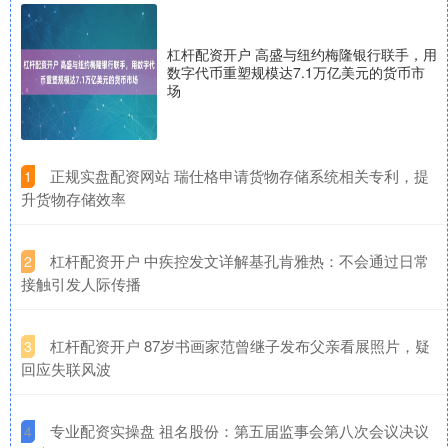
杠杆配资开户 高盛与纽约梅隆银行联手，用
数字代币重塑规模达7.1万亿美元的货币市
场
​正规实盘配资网站 瑞仕格申请货物存储系统相关专利，提
1
升货物存储效率
​杠杆配资开户 中疾控发文详解基孔肯雅热：不会通过日常
2
接触引发人际传播
​杠杆配资开户 87岁书画家范曾继子发布父亲看展照片，疑
3
回应失联风波
​专业配资实操盘 祖名股份：第五届监事会第八次会议决议
4