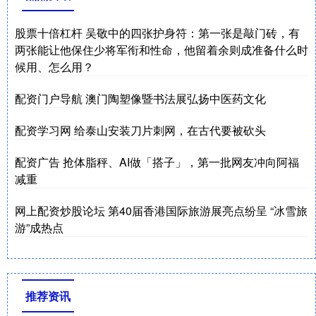
股票十倍杠杆 吴敬中的四张护身符：第一张是敲门砖，有
两张能让他保住少将军衔和性命，他留着余则成准备什么时
候用、怎么用？
配资门户导航 澳门陶塑像暨书法展弘扬中医药文化
配资学习网 给泰山安装刀片刺网，在古代要被砍头
配资广告 抢体脂秤、AI做「搭子」，第一批网友冲向阿福
减重
网上配资炒股论坛 第40届香港国际旅游展亮点纷呈 “冰雪旅
游”成热点
推荐资讯